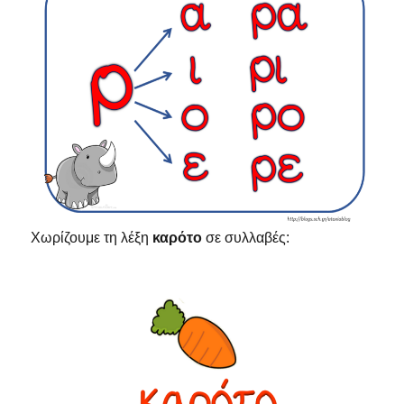
Χωρίζουμε τη λέξη
καρότο
σε συλλαβές: