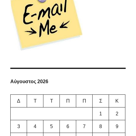
Αύγουστος 2026
Δ
Τ
Τ
Π
Π
Σ
Κ
1
2
3
4
5
6
7
8
9